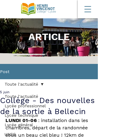
HENRI
VINCENOT
Collège - Lycée
ARTICLE
Post
Toute l'actualité
5 juin
Toute l'actualité
Collège - Des nouvelles
Lycée professionnel
de la sortie à Bellecin
Lycée technique
LUNDI 01-06
 : installation dans les 
Lycée général
chambres, départ de la randonnée 
UNSS
sous un beau ciel bleu ! 12km de 