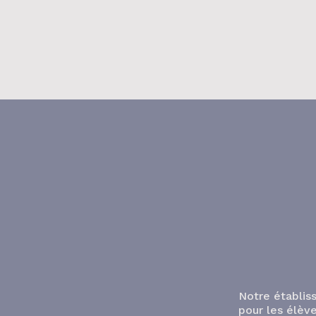
disponibilité et la qualité de
explications. Une visite enri
qui renforce le lien entre fo
Notre établis
pour les élève