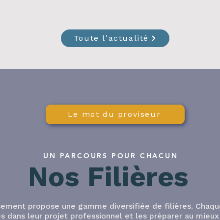
pou
 ses
d’admission, de vous aider dans vos
l’i
chissante
prises de décision et de répondre en
l’ac
rmati
direct à vos interrogation
ton
Toute l'actualité
pri
Le mot du proviseur
UN PARCOURS POUR CHACUN
Nos Filières
sement propose une gamme diversifiée de filières. Chaqu
s dans leur projet professionnel et les préparer au mieux 