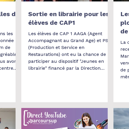
lles de
Sortie en librairie pour les
Le
élèves de CAP1
pl
de
ns les
Les élèves de CAP 1 AAGA (Agent
donnée
Accompagnant au Grand Age) et PSR
La 
km de
(Production et Service en
rec
agréable
Restaurations) ont eu la chance de
Mar
ous avons
participer au dispositif "Jeunes en
venu
 centre
librairie" financé par la Direction
de 
Goûter -
régionale des affaires culturelles et
mêm
eux en
coordonné par l’Agence Livre &
Gue
Lecture de Bourgogne-Franche-
des
 pas été
Comté. L’idée est de sensibiliser les
191
artir de
lycéens à la lecture et de les inviter à
Lou
er les
passer la porte d’une librairie
il fait
indépendante. Nous avons donc
travaillé toute l’année sur la chaîne du