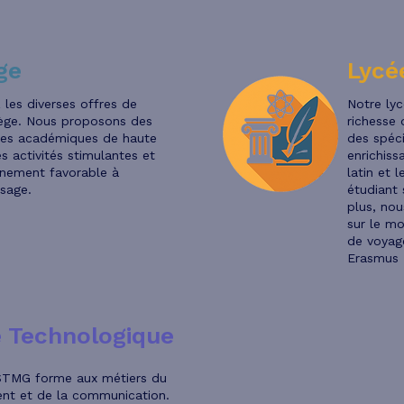
ge
Lycé
les diverses offres de
Notre lyc
lège. Nous proposons des
richesse 
es académiques de haute
des spéci
es activités stimulantes et
enrichiss
nnement favorable à
latin et 
ssage.
étudiant 
plus, nou
sur le mo
de voyag
Erasmus 
 Technologique
e STMG forme aux métiers du
t et de la communication.