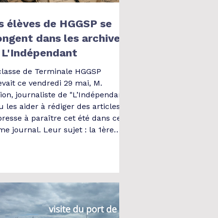
s élèves de HGGSP se
ongent dans les archives
 L'Indépendant
classe de Terminale HGGSP
evait ce vendredi 29 mai, M.
ion, journaliste de "L’Indépendant"
 les aider à rédiger des articles
presse à paraître cet été dans ce
e journal. Leur sujet : la 1ère
rre mondiale vue par le prisme
 archives de "L'Indépendant" de
4 à 1919 prêtées par l'écomusée de
hans.