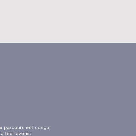
r optimiser les flux et réduire
mpact environnemental. En 2025,
tivité du port représente 1 269 501
nes de marchandises traitées,
ncipalement des c
e parcours est conçu
à leur avenir.