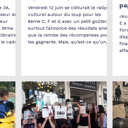
pa
e 3A,
Vendredi 12 juin se clôturait le rallye
sseur de
culturel autour du loup pour les
Jeud
leur
6ème C, F et G avec un petit goûter et
E a 
e, Mme
surtout l’annonce des résultats ainsi
For
librairie
que la remise des récompenses pour
disp
le cadre
les gagnants. Mais, qu’est-ce qu’un
fin
irie Après
rallye culturel ? C’est un concours,
aff
lieu par
qui ressemble beaucoup aux rallye-
l’A
 élèves ont
lectures faits à l'école primaire (ou
Bou
rents
même au collège!). Mais dans un
les
s de leur
rallye culturel, on ne fait pas que lire :
du 
 des
on écoute de la musique, on regarde
son
t de
des films, des documentaires, on
ains
appren
au 