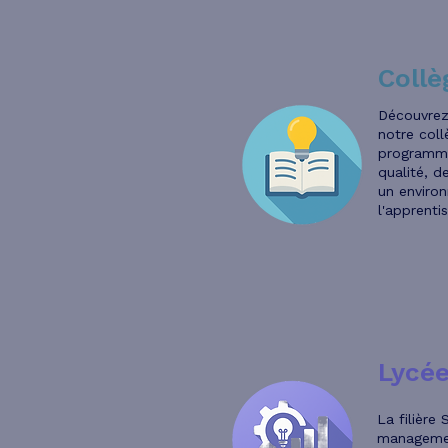
Collè
Découvrez 
notre col
programm
qualité, d
un enviro
l'apprenti
Lycée
La filièr
managemen