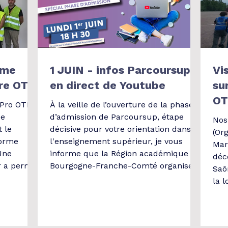
l
rme
1 JUIN - infos Parcoursup
Vi
ère OTM
en direct de Youtube
su
O
 Pro OTM
À la veille de l’ouverture de la phase
de
d’admission de Parcoursup, étape
Nos
 le
décisive pour votre orientation dans
(Or
forme
l'enseignement supérieur, je vous
Mar
Une
informe que la Région académique
déc
r a permis
Bourgogne-Franche-Comté organise
Saô
tion des
une réunion d'information en direct
la l
epôt et les
sur YouTube, le 01 Juin à 18h30. Ce
dév
rci à
temps d’échange a pour objectif de
de 
ble
vous accompagner au mieux dans la
effi
l, sa
compréhension des propositions