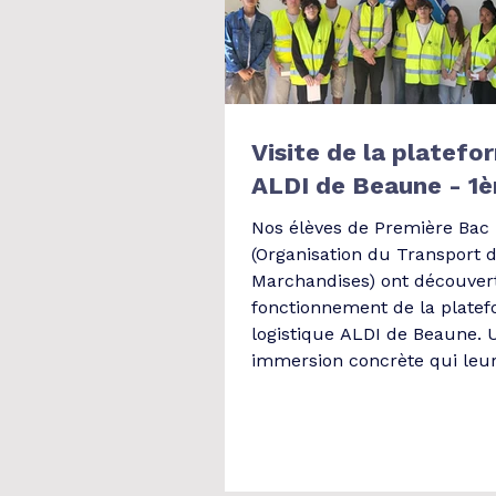
Visite de la platefo
ALDI de Beaune - 1
Nos élèves de Première Bac
(Organisation du Transport 
Marchandises) ont découvert
fonctionnement de la plate
logistique ALDI de Beaune. 
immersion concrète qui leu
de mieux comprendre la ges
flux, l’organisation d’un entr
métiers de l’exploitation. Me
Mathieu BERNARD, responsa
exploitation, pour son accuei