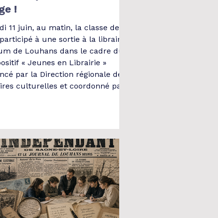
ge !
i 11 juin, au matin, la classe de 3e
participé à une sortie à la librairie
um de Louhans dans le cadre du
ositif « Jeunes en Librairie »
ancé par la Direction régionale des
aires culturelles et coordonné par
gence Livre & Lecture de
rgogne-Franche-Comté. En amont,
 élèves avaient rencontré, au CDI
collège, la libraire venue présenter
 métier et expliquer son quotidien,
i que les différentes missions liées
monde du livre. Les élèves s