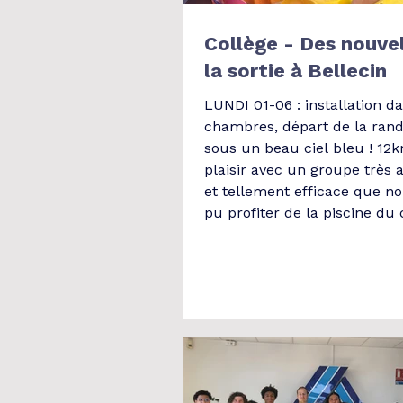
Collège - Des nouve
la sortie à Bellecin
LUNDI 01-06 : installation da
chambres, départ de la ran
sous un beau ciel bleu ! 12
plaisir avec un groupe très 
et tellement efficace que n
pu profiter de la piscine du
sportif en fin d'après-midi. 
jeux en extérieur - Dîner - j
extérieur et coucher. MARDI 02-06 :
Les différents groupes n'ont
gênés par la météo, sauf à p
16h où un orage a fait stopp
activités extérieures. Depuis, 
très be