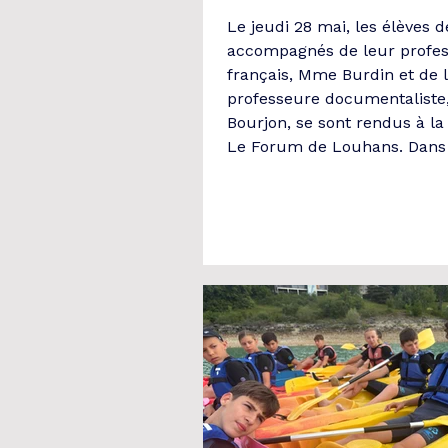
Le jeudi 28 mai, les élèves d
accompagnés de leur profe
français, Mme Burdin et de 
professeure documentalist
Bourjon, se sont rendus à la 
Le Forum de Louhans. Dans 
du dispositif Jeunes en libra
une rapide présentation du 
Mme drapier, la libraire, les
pu déambuler dans les diffé
rayons pour trouver les livre
choix. Rapidement suivi par
moments de calcul mental e
tractations pour savo