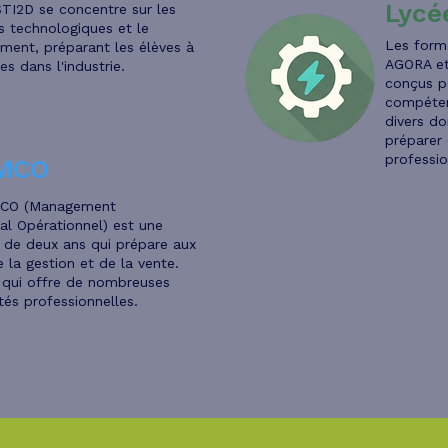
Lycé
 STI2D se concentre sur les
s technologiques et le
Les form
ment, préparant les élèves à
AGORA et
es dans l'industrie.
conçus p
compéten
divers d
préparer 
professio
MCO
CO (Management
l Opérationnel) est une
 de deux ans qui prépare aux
 la gestion et de la vente.
 qui offre de nombreuses
tés professionnelles.