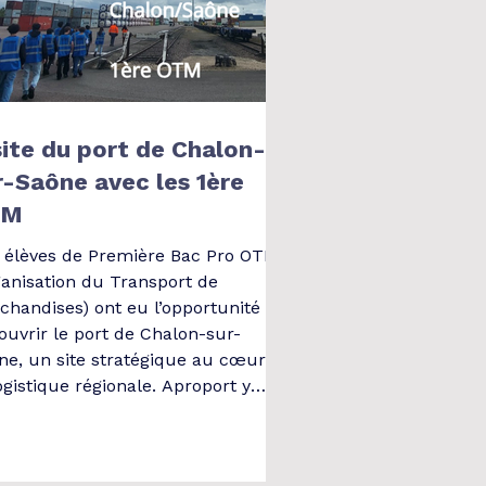
site du port de Chalon-
r-Saône avec les 1ère
TM
 élèves de Première Bac Pro OTM
ganisation du Transport de
chandises) ont eu l’opportunité de
ouvrir le port de Chalon-sur-
ne, un site stratégique au cœur de
ogistique régionale. Aproport y
eloppe une véritable dynamique
transport multimodal, combinant
cacement voie d’eau, rail et route