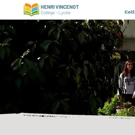
HENRI VINCENOT
Col
Collège - Lycée