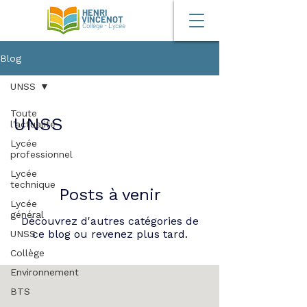
HENRI
VINCENOT
Collège - Lycée
Blog
UNSS
Toute
UNSS
l'actualité
Lycée
professionnel
Lycée
technique
Posts à venir
Lycée
général
Découvrez d'autres catégories de
ce blog ou revenez plus tard.
UNSS
Collège
Environnement
BTS