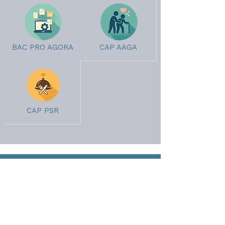
BAC PRO AGORA
CAP AAGA
CAP PSR
HENRI
VINCENOT
Collège - Lycée
Mentions légales
Règlement intérieur